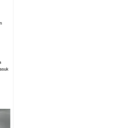
an
a
asuk