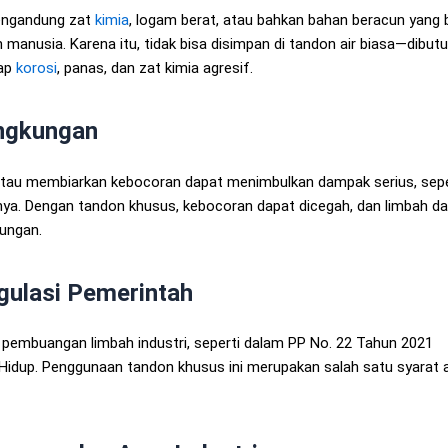
mengandung zat
kimia
, logam berat, atau bahkan bahan beracun yang 
nusia. Karena itu, tidak bisa disimpan di tandon air biasa—dibut
dap
korosi
, panas, dan zat kimia agresif.
ngkungan
tau membiarkan kebocoran dapat menimbulkan dampak serius, sepe
rnya. Dengan tandon khusus, kebocoran dapat dicegah, dan limbah d
kungan.
ulasi Pemerintah
t pembuangan limbah industri, seperti dalam PP No. 22 Tahun 2021
Hidup. Penggunaan tandon khusus ini merupakan salah satu syarat 