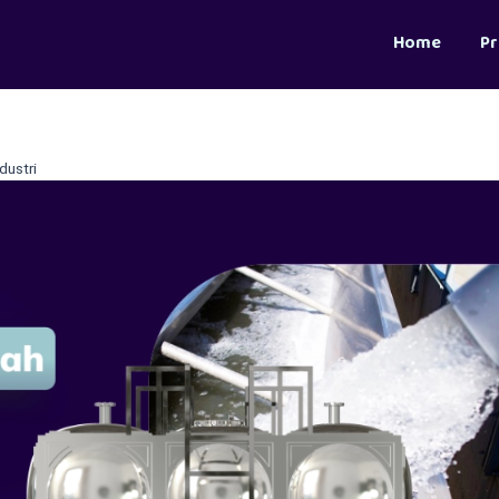
Home
P
dustri