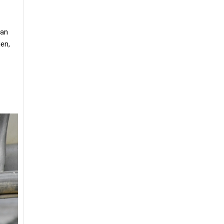
han
ien,