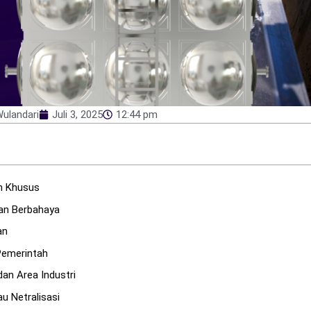
Wulandari
Juli 3, 2025
12:44 pm
n Khusus
an Berbahaya
an
Pemerintah
an Area Industri
u Netralisasi