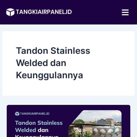
Lewati
Me
ke
konten
Tandon Stainless
Welded dan
Keunggulannya