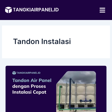
Lewati
Me
ke
konten
Tandon Instalasi