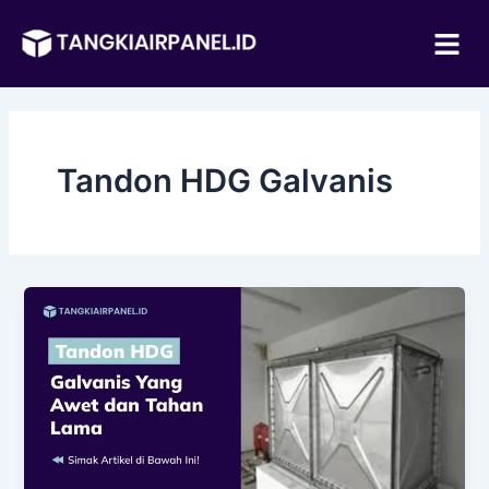
Lewati
Me
ke
konten
Tandon HDG Galvanis