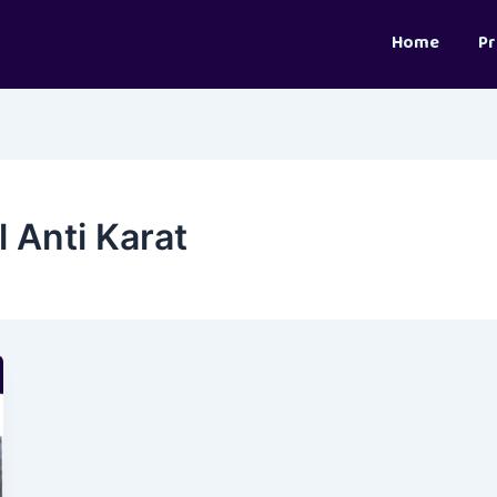
Home
P
 Anti Karat