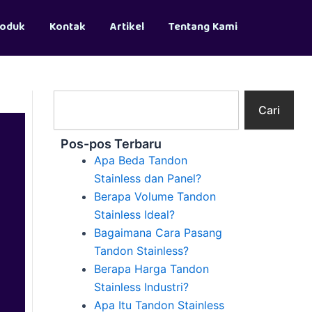
roduk
Kontak
Artikel
Tentang Kami
Search
Cari
Pos-pos Terbaru
Apa Beda Tandon
Stainless dan Panel?
Berapa Volume Tandon
Stainless Ideal?
Bagaimana Cara Pasang
Tandon Stainless?
Berapa Harga Tandon
Stainless Industri?
Apa Itu Tandon Stainless