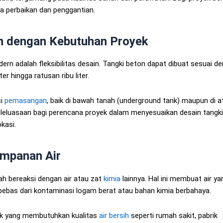
ya perbaikan dan penggantian.
an dengan Kebutuhan Proyek
ern adalah fleksibilitas desain. Tangki beton dapat dibuat sesuai d
er hingga ratusan ribu liter.
si
pemasangan
, baik di bawah tanah (underground tank) maupun di a
eleluasaan bagi perencana proyek dalam menyesuaikan desain tangki
kasi.
impanan Air
dah bereaksi dengan air atau zat
kimia
lainnya. Hal ini membuat air ya
bebas dari kontaminasi logam berat atau bahan kimia berbahaya.
yek yang membutuhkan kualitas
air bersih
seperti rumah sakit, pabrik