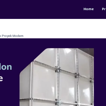
Home
P
k Proyek Modern