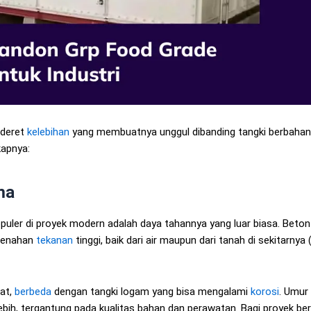
ederet
kelebihan
yang membuatnya unggul dibanding tangki berbahan 
kapnya:
ma
uler di proyek modern adalah daya tahannya yang luar biasa. Beton
menahan
tekanan
tinggi, baik dari air maupun dari tanah di sekitarnya (
rat,
berbeda
dengan tangki logam yang bisa mengalami
korosi
. Umur
bih, tergantung pada kualitas bahan dan perawatan. Bagi proyek ber