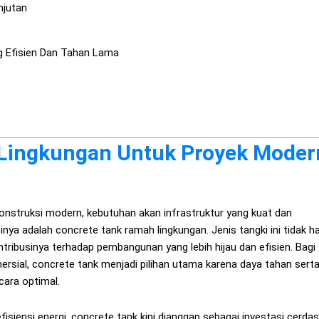
njutan
 Efisien Dan Tahan Lama
Lingkungan Untuk Proyek Moder
nstruksi modern, kebutuhan akan infrastruktur yang kuat dan
nya adalah concrete tank ramah lingkungan. Jenis tangki ini tidak h
ntribusinya terhadap pembangunan yang lebih hijau dan efisien. Bagi
rsial, concrete tank menjadi pilihan utama karena daya tahan sert
ara optimal.
siensi energi, concrete tank kini dianggap sebagai investasi cerdas