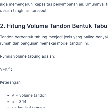
juga memengaruhi kapasitas penyimpanan air. Umumnya, tan
desain tangki air tersebut.
2. Hitung Volume Tandon Bentuk Tab
Tandon berbentuk tabung menjadi jenis yang paling banyak
rumah dan bangunan memakai model tandon ini.
Rumus volume tabung adalah:
V=πr²t
Keterangan:
V = volume tandon
π = 3,14
r = jari-jari tabung